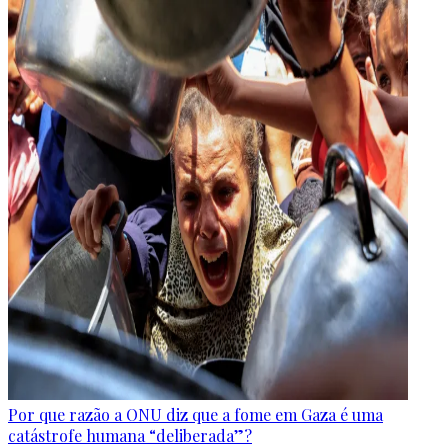
Por que razão a ONU diz que a fome em Gaza é uma
catástrofe humana “deliberada”?