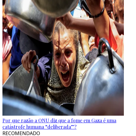
Por que razão a ONU diz que a fome em Gaza é uma
catástrofe humana “deliberada”?
RECOMENDADO