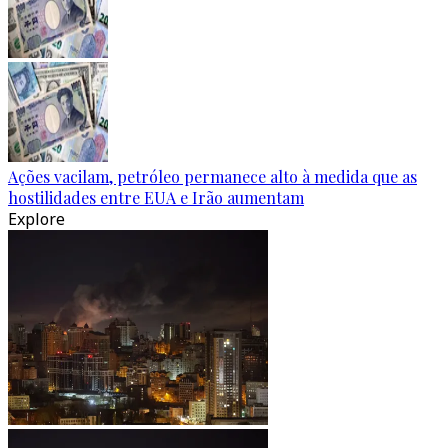
Ações vacilam, petróleo permanece alto à medida que as
hostilidades entre EUA e Irão aumentam
Explore