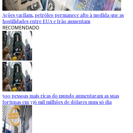
Ações vacilam, petróleo permanece alto à medida que as
hostilidades entre EUA e Irão aumentam
RECOMENDADO
500 pessoas mais ricas do mundo aumentaram as suas
fortunas em 336 mil milhões de dólares num só dia