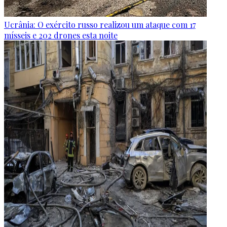
Ucrânia: O exército russo realizou um ataque com 17
mísseis e 202 drones esta noite