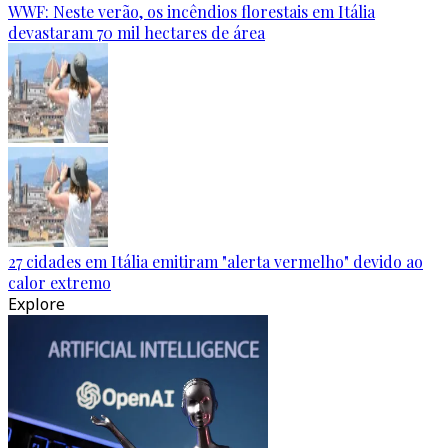
WWF: Neste verão, os incêndios florestais em Itália
devastaram 70 mil hectares de área
27 cidades em Itália emitiram "alerta vermelho" devido ao
calor extremo
Explore