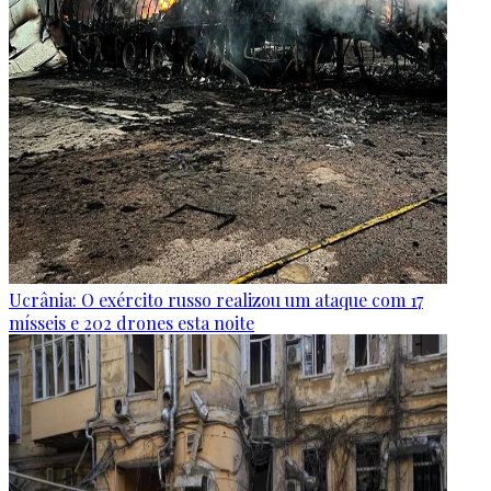
Ucrânia: O exército russo realizou um ataque com 17
mísseis e 202 drones esta noite