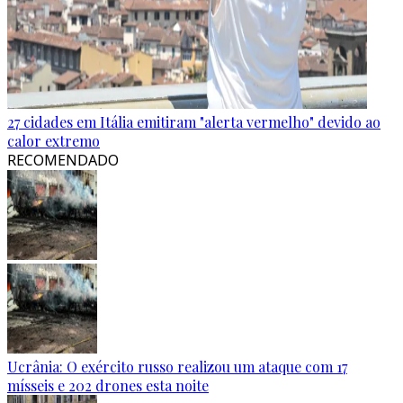
27 cidades em Itália emitiram "alerta vermelho" devido ao
calor extremo
RECOMENDADO
Ucrânia: O exército russo realizou um ataque com 17
mísseis e 202 drones esta noite