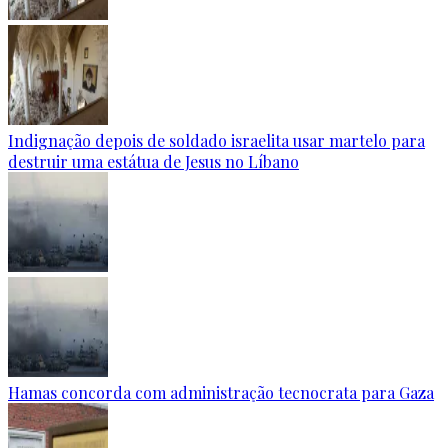
Indignação depois de soldado israelita usar martelo para
destruir uma estátua de Jesus no Líbano
Hamas concorda com administração tecnocrata para Gaza