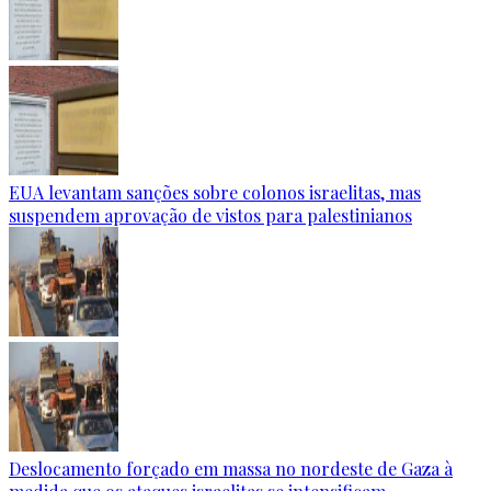
EUA levantam sanções sobre colonos israelitas, mas
suspendem aprovação de vistos para palestinianos
Deslocamento forçado em massa no nordeste de Gaza à