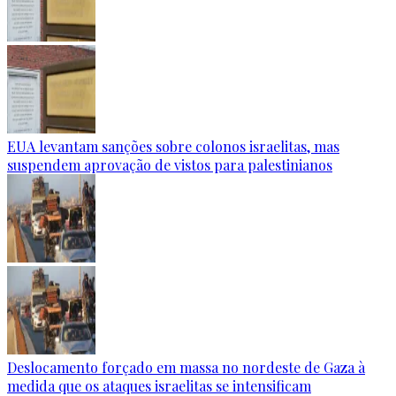
EUA levantam sanções sobre colonos israelitas, mas
suspendem aprovação de vistos para palestinianos
Deslocamento forçado em massa no nordeste de Gaza à
medida que os ataques israelitas se intensificam