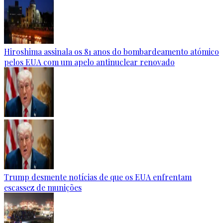
Hiroshima assinala os 81 anos do bombardeamento atómico
pelos EUA com um apelo antinuclear renovado
Trump desmente notícias de que os EUA enfrentam
escassez de munições