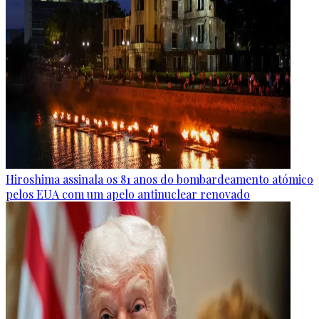
Hiroshima assinala os 81 anos do bombardeamento atómico
pelos EUA com um apelo antinuclear renovado