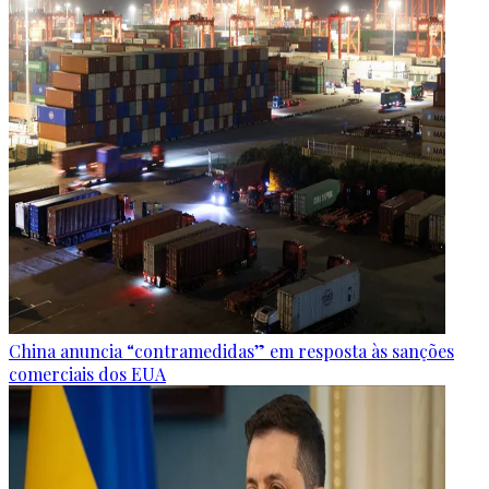
China anuncia “contramedidas” em resposta às sanções
comerciais dos EUA