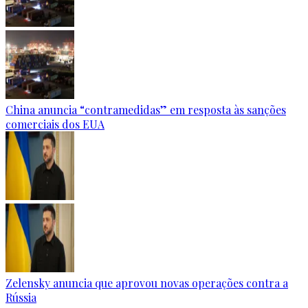
China anuncia “contramedidas” em resposta às sanções
comerciais dos EUA
Zelensky anuncia que aprovou novas operações contra a
Rússia