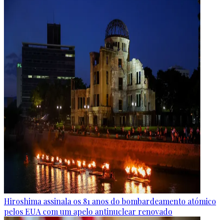
Hiroshima assinala os 81 anos do bombardeamento atómico
pelos EUA com um apelo antinuclear renovado