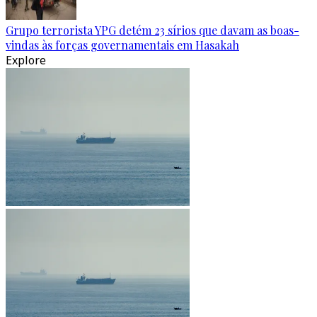
Grupo terrorista YPG detém 23 sírios que davam as boas-
vindas às forças governamentais em Hasakah
Explore