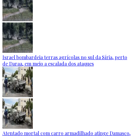
Israel bombardeia terras agrícolas no sul da Síria, perto
de Daraa, em meio a escalada dos ataques
Atentado mortal com carro armadilhado atinge Damasco,