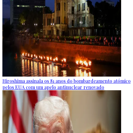
Hiroshima assinala os 81 anos do bombardeamento atómico
pelos EUA com um apelo antinuclear renovado