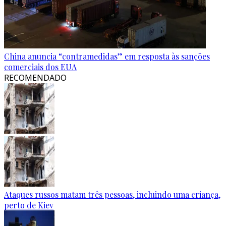
China anuncia “contramedidas” em resposta às sanções
comerciais dos EUA
RECOMENDADO
Ataques russos matam três pessoas, incluindo uma criança,
perto de Kiev