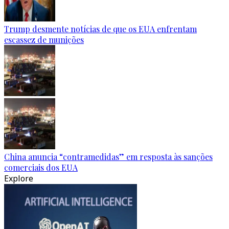
Trump desmente notícias de que os EUA enfrentam
escassez de munições
China anuncia “contramedidas” em resposta às sanções
comerciais dos EUA
Explore