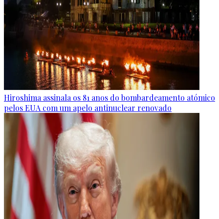
Hiroshima assinala os 81 anos do bombardeamento atómico
pelos EUA com um apelo antinuclear renovado