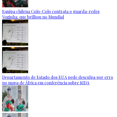
Equipa chilena Colo-Colo contrata o guarda-redes
Vozinha, que brilhou no Mundial
Departamento de Estado dos EUA pede desculpa por erro
no mapa de África em conferência sobre SIDA