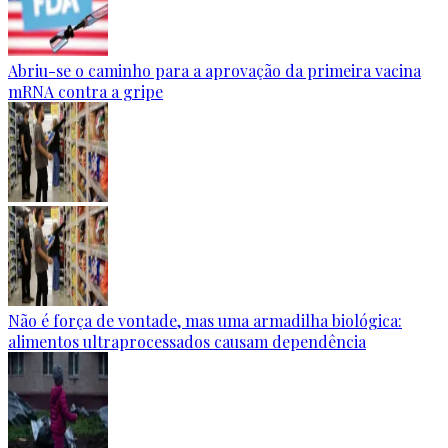
Abriu-se o caminho para a aprovação da primeira vacina
mRNA contra a gripe
Não é força de vontade, mas uma armadilha biológica:
alimentos ultraprocessados causam dependência