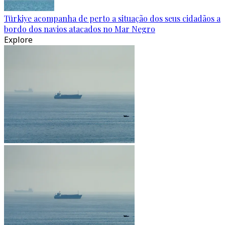
Türkiye acompanha de perto a situação dos seus cidadãos a
bordo dos navios atacados no Mar Negro
Explore