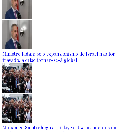
Ministro Fidan: Se o expansionismo de Israel não for
travado, a crise tornar-se-á global
Mohamed Salah chega à Türkiye e diz aos adeptos do