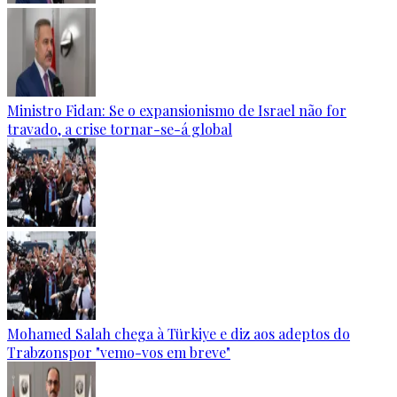
Ministro Fidan: Se o expansionismo de Israel não for
travado, a crise tornar-se-á global
Mohamed Salah chega à Türkiye e diz aos adeptos do
Trabzonspor "vemo-vos em breve"