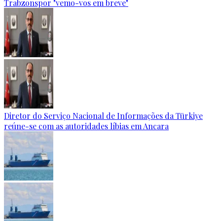
Trabzonspor "vemo-vos em breve"
Diretor do Serviço Nacional de Informações da Türkiye
reúne-se com as autoridades líbias em Ancara