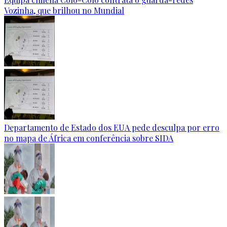
Vozinha, que brilhou no Mundial
Departamento de Estado dos EUA pede desculpa por erro
no mapa de África em conferência sobre SIDA