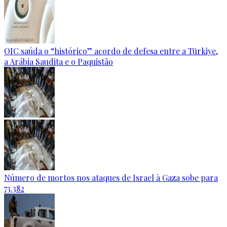
OIC saúda o “histórico” acordo de defesa entre a Türkiye,
a Arábia Saudita e o Paquistão
Número de mortos nos ataques de Israel à Gaza sobe para
73.382