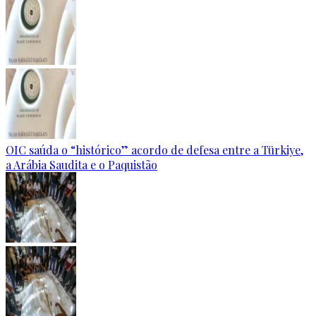
OIC saúda o “histórico” acordo de defesa entre a Türkiye,
a Arábia Saudita e o Paquistão