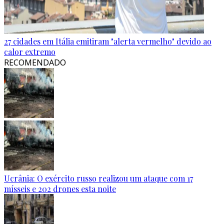
27 cidades em Itália emitiram "alerta vermelho" devido ao
calor extremo
RECOMENDADO
Ucrânia: O exército russo realizou um ataque com 17
mísseis e 202 drones esta noite