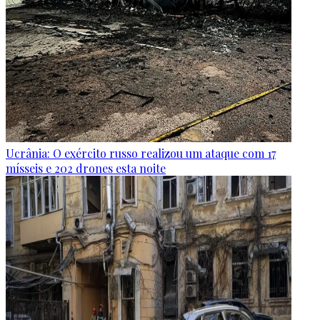
Ucrânia: O exército russo realizou um ataque com 17
mísseis e 202 drones esta noite