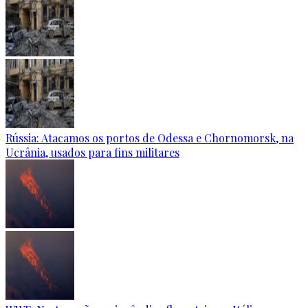
Rússia: Atacamos os portos de Odessa e Chornomorsk, na
Ucrânia, usados para fins militares