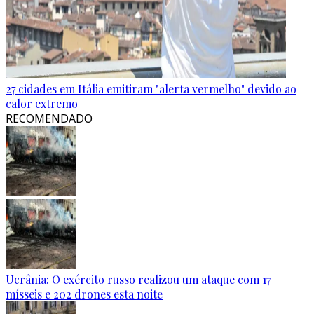
27 cidades em Itália emitiram "alerta vermelho" devido ao
calor extremo
RECOMENDADO
Ucrânia: O exército russo realizou um ataque com 17
mísseis e 202 drones esta noite