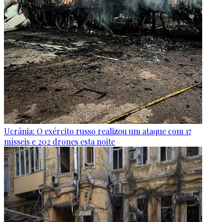
Ucrânia: O exército russo realizou um ataque com 17
mísseis e 202 drones esta noite