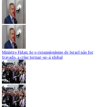
Ministro Fidan: Se o expansionismo de Israel não for
travado, a crise tornar-se-á global