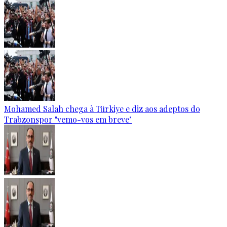
Mohamed Salah chega à Türkiye e diz aos adeptos do
Trabzonspor "vemo-vos em breve"