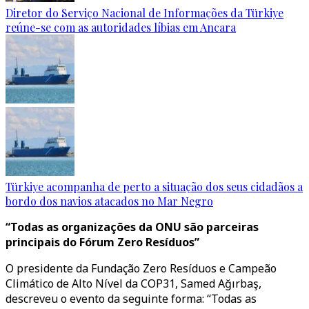
Diretor do Serviço Nacional de Informações da Türkiye
reúne-se com as autoridades líbias em Ancara
Türkiye acompanha de perto a situação dos seus cidadãos a
bordo dos navios atacados no Mar Negro
“Todas as organizações da ONU são parceiras
principais do Fórum Zero Resíduos”
O presidente da Fundação Zero Resíduos e Campeão
Climático de Alto Nível da COP31, Samed Ağırbaş,
descreveu o evento da seguinte forma: “Todas as