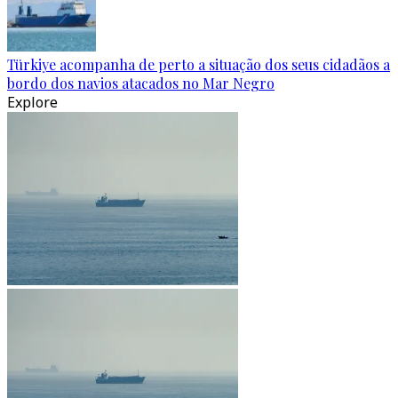
Türkiye acompanha de perto a situação dos seus cidadãos a
bordo dos navios atacados no Mar Negro
Explore