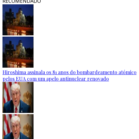
RECOMENDADO
Hiroshima assinala os 81 anos do bombardeamento atómico
pelos EUA com um apelo antinuclear renovado