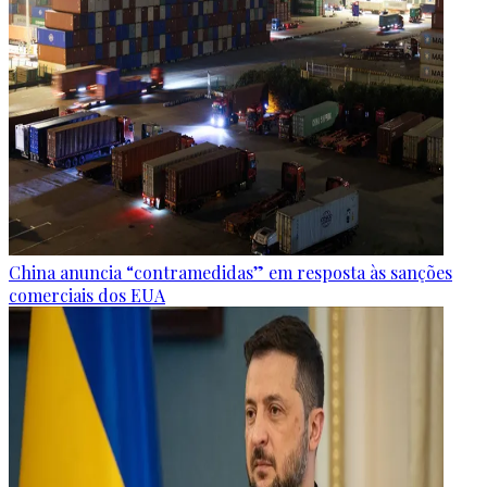
China anuncia “contramedidas” em resposta às sanções
comerciais dos EUA