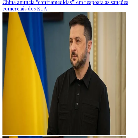
China anuncia “contramedidas” em resposta às sanções
comerciais dos EUA