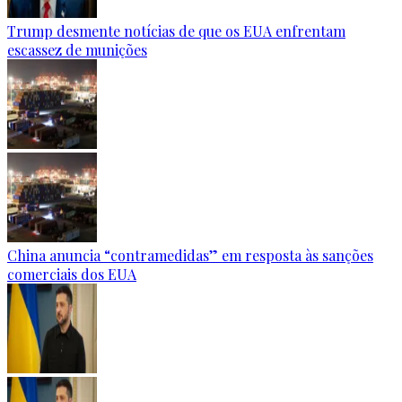
Trump desmente notícias de que os EUA enfrentam
escassez de munições
China anuncia “contramedidas” em resposta às sanções
comerciais dos EUA