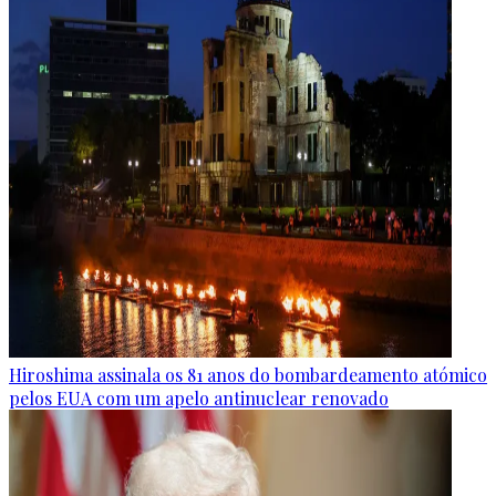
Hiroshima assinala os 81 anos do bombardeamento atómico
pelos EUA com um apelo antinuclear renovado