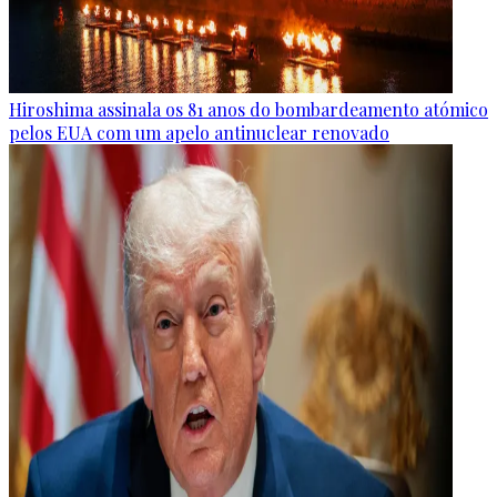
Hiroshima assinala os 81 anos do bombardeamento atómico
pelos EUA com um apelo antinuclear renovado