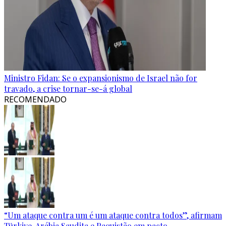
Ministro Fidan: Se o expansionismo de Israel não for
travado, a crise tornar-se-á global
RECOMENDADO
“Um ataque contra um é um ataque contra todos”, afirmam
Türkiye, Arábia Saudita e Paquistão em pacto