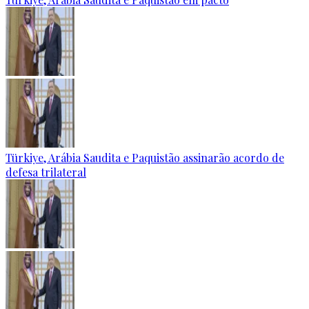
Türkiye, Arábia Saudita e Paquistão assinarão acordo de
defesa trilateral