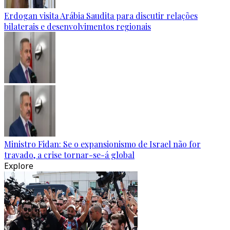
Erdogan visita Arábia Saudita para discutir relações
bilaterais e desenvolvimentos regionais
Ministro Fidan: Se o expansionismo de Israel não for
travado, a crise tornar-se-á global
Explore