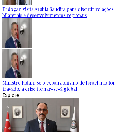
Erdogan visita Arábia Saudita para discutir relações
bilaterais e desenvolvimentos regionais
Ministro Fidan: Se o expansionismo de Israel não for
travado, a crise tornar-se-á global
Explore