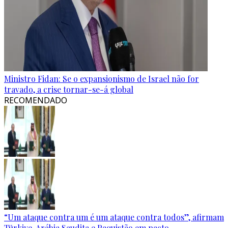
Ministro Fidan: Se o expansionismo de Israel não for
travado, a crise tornar-se-á global
RECOMENDADO
“Um ataque contra um é um ataque contra todos”, afirmam
Türkiye, Arábia Saudita e Paquistão em pacto