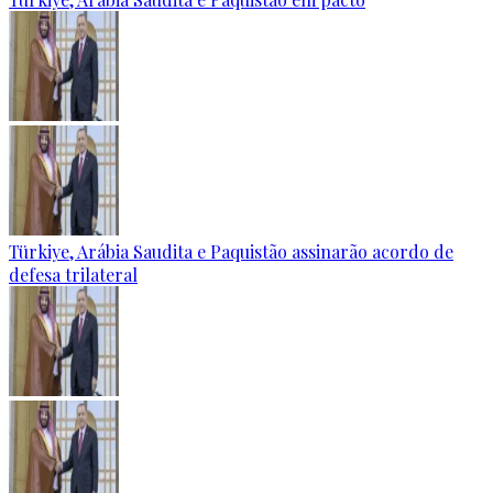
Türkiye, Arábia Saudita e Paquistão assinarão acordo de
defesa trilateral