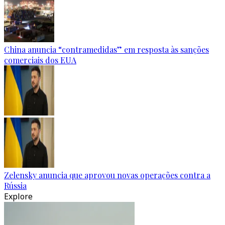
China anuncia “contramedidas” em resposta às sanções
comerciais dos EUA
Zelensky anuncia que aprovou novas operações contra a
Rússia
Explore