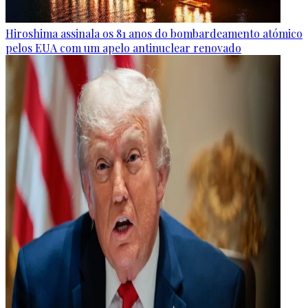
Hiroshima assinala os 81 anos do bombardeamento atómico
pelos EUA com um apelo antinuclear renovado