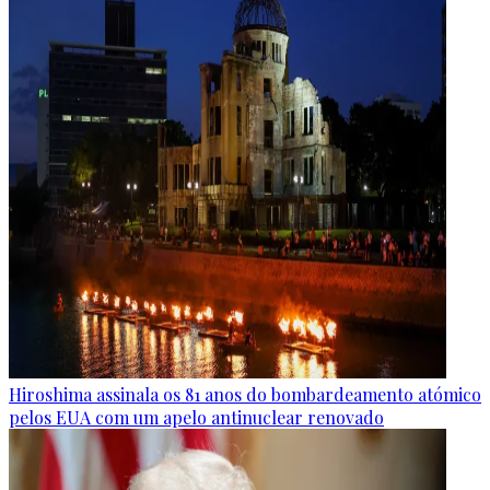
Hiroshima assinala os 81 anos do bombardeamento atómico
pelos EUA com um apelo antinuclear renovado