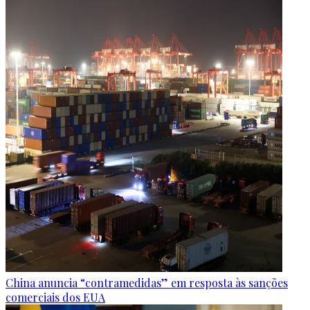
China anuncia “contramedidas” em resposta às sanções
comerciais dos EUA