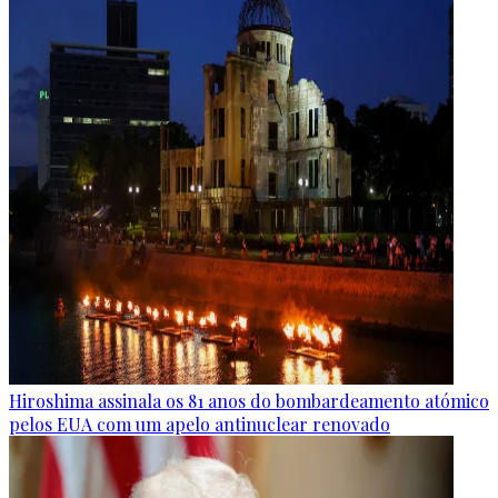
Hiroshima assinala os 81 anos do bombardeamento atómico
pelos EUA com um apelo antinuclear renovado