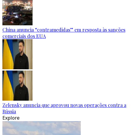
China anuncia “contramedidas” em resposta às sanções
comerciais dos EUA
Zelensky anuncia que aprovou novas operações contra a
Rússia
Explore