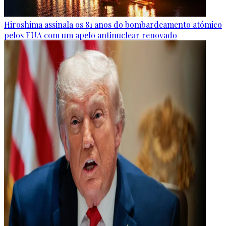
Hiroshima assinala os 81 anos do bombardeamento atómico
pelos EUA com um apelo antinuclear renovado