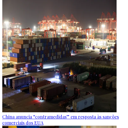
China anuncia “contramedidas” em resposta às sanções
comerciais dos EUA