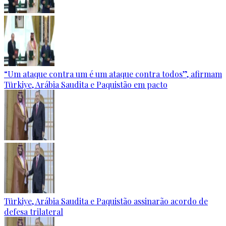
“Um ataque contra um é um ataque contra todos”, afirmam
Türkiye, Arábia Saudita e Paquistão em pacto
Türkiye, Arábia Saudita e Paquistão assinarão acordo de
defesa trilateral