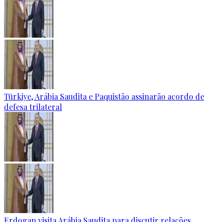
Türkiye, Arábia Saudita e Paquistão assinarão acordo de
defesa trilateral
Erdogan visita Arábia Saudita para discutir relações