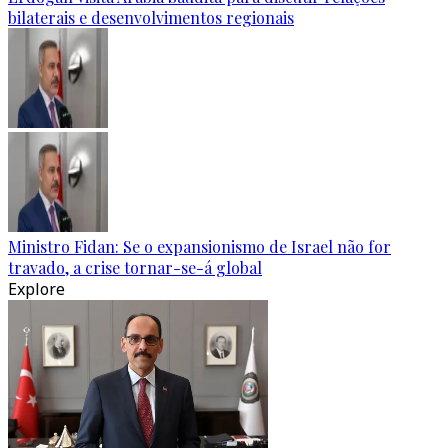
bilaterais e desenvolvimentos regionais
Ministro Fidan: Se o expansionismo de Israel não for
travado, a crise tornar-se-á global
Explore