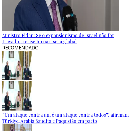
Ministro Fidan: Se o expansionismo de Israel não for
travado, a crise tornar-se-á global
RECOMENDADO
“Um ataque contra um é um ataque contra todos”, afirmam
Türkiye, Arábia Saudita e Paquistão em pacto