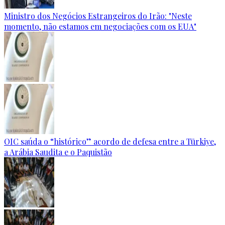
Ministro dos Negócios Estrangeiros do Irão: "Neste
momento, não estamos em negociações com os EUA"
OIC saúda o “histórico” acordo de defesa entre a Türkiye,
a Arábia Saudita e o Paquistão