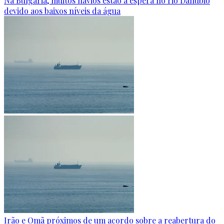
Na Bulgária, muitos navios estão à espera no rio Danúbio
devido aos baixos níveis da água
Irão e Omã próximos de um acordo sobre a reabertura do