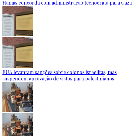
Hamas concorda com administração tecnocrata para Gaza
EUA levantam sanções sobre colonos israelitas, mas
suspendem aprovação de vistos para palestinianos