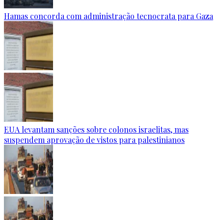
Hamas concorda com administração tecnocrata para Gaza
EUA levantam sanções sobre colonos israelitas, mas
suspendem aprovação de vistos para palestinianos