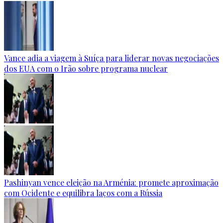
Vance adia a viagem à Suíça para liderar novas negociações
dos EUA com o Irão sobre programa nuclear
Pashinyan vence eleição na Arménia: promete aproximação
com Ocidente e equilibra laços com a Rússia