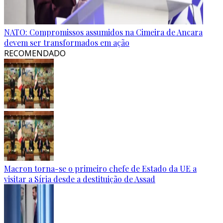
NATO: Compromissos assumidos na Cimeira de Ancara
devem ser transformados em ação
RECOMENDADO
Macron torna-se o primeiro chefe de Estado da UE a
visitar a Síria desde a destituição de Assad