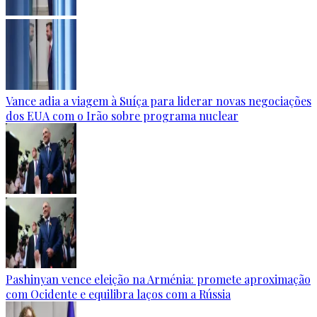
Vance adia a viagem à Suíça para liderar novas negociações
dos EUA com o Irão sobre programa nuclear
Pashinyan vence eleição na Arménia: promete aproximação
com Ocidente e equilibra laços com a Rússia