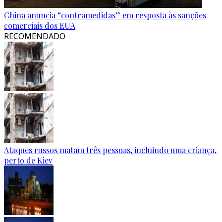
China anuncia “contramedidas” em resposta às sanções
comerciais dos EUA
RECOMENDADO
Ataques russos matam três pessoas, incluindo uma criança,
perto de Kiev