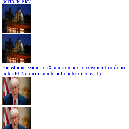
perto de Kiev
Hiroshima assinala os 81 anos do bombardeamento atómico
pelos EUA com um apelo antinuclear renovado