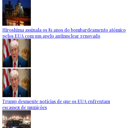
Hiroshima assinala os 81 anos do bombardeamento atómico
pelos EUA com um apelo antinuclear renovado
Trump desmente notícias de que os EUA enfrentam
escassez de munições