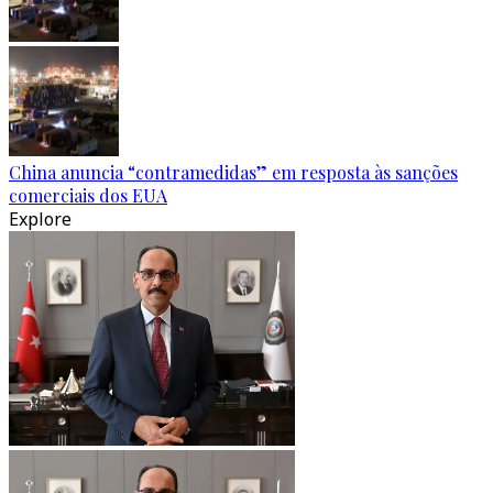
China anuncia “contramedidas” em resposta às sanções
comerciais dos EUA
Explore