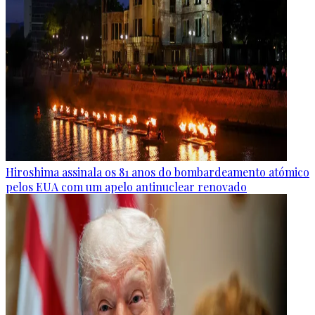
Hiroshima assinala os 81 anos do bombardeamento atómico
pelos EUA com um apelo antinuclear renovado