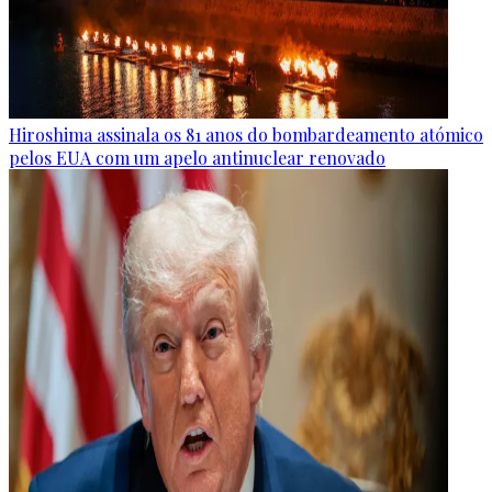
Hiroshima assinala os 81 anos do bombardeamento atómico
pelos EUA com um apelo antinuclear renovado