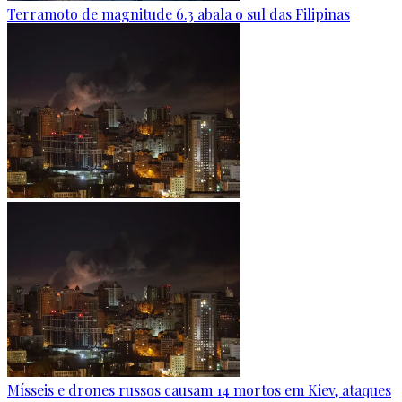
Terramoto de magnitude 6.3 abala o sul das Filipinas
Mísseis e drones russos causam 14 mortos em Kiev, ataques