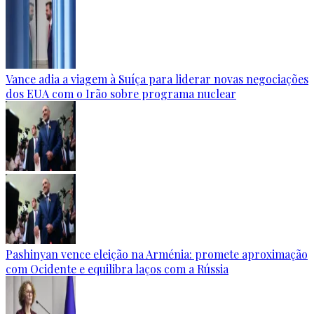
Vance adia a viagem à Suíça para liderar novas negociações
dos EUA com o Irão sobre programa nuclear
Pashinyan vence eleição na Arménia: promete aproximação
com Ocidente e equilibra laços com a Rússia