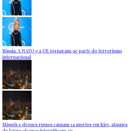
Rússia: A NATO e a UE tornaram-se parte do terrorismo
internacional
Mísseis e drones russos causam 14 mortos em Kiev, ataques
de longo alcance intensificam-se