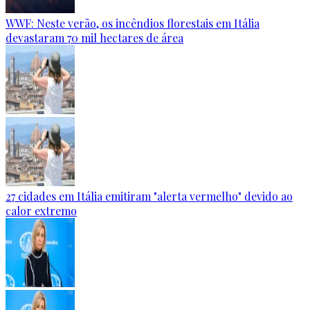
WWF: Neste verão, os incêndios florestais em Itália
devastaram 70 mil hectares de área
27 cidades em Itália emitiram "alerta vermelho" devido ao
calor extremo