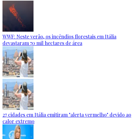
WWF: Neste verão, os incêndios florestais em Itália
devastaram 70 mil hectares de área
27 cidades em Itália emitiram "alerta vermelho" devido ao
calor extremo