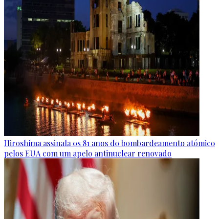
Hiroshima assinala os 81 anos do bombardeamento atómico
pelos EUA com um apelo antinuclear renovado