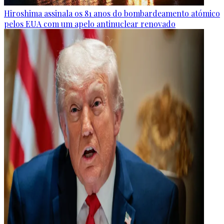
Hiroshima assinala os 81 anos do bombardeamento atómico
pelos EUA com um apelo antinuclear renovado