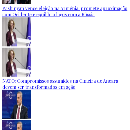
Pashinyan vence eleição na Arménia: promete aproximação
com Ocidente e equilibra laços com a Rússia
NATO: Compromissos assumidos na Cimeira de Ancara
devem ser transformados em ação