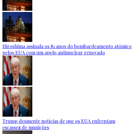
Hiroshima assinala os 81 anos do bombardeamento atómico
pelos EUA com um apelo antinuclear renovado
Trump desmente notícias de que os EUA enfrentam
escassez de munições