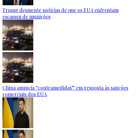
Trump desmente notícias de que os EUA enfrentam
escassez de munições
China anuncia “contramedidas” em resposta às sanções
comerciais dos EUA