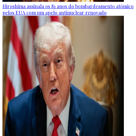
Hiroshima assinala os 81 anos do bombardeamento atómico
pelos EUA com um apelo antinuclear renovado