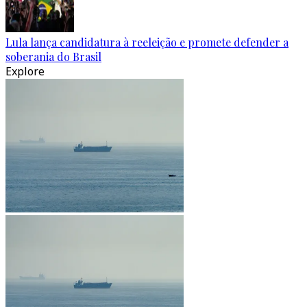
Lula lança candidatura à reeleição e promete defender a
soberania do Brasil
Explore