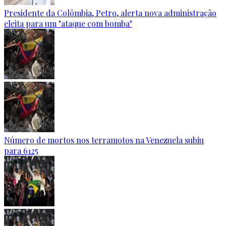
Presidente da Colômbia, Petro, alerta nova administração
eleita para um "ataque com bomba"
Número de mortos nos terramotos na Venezuela subiu
para 6125