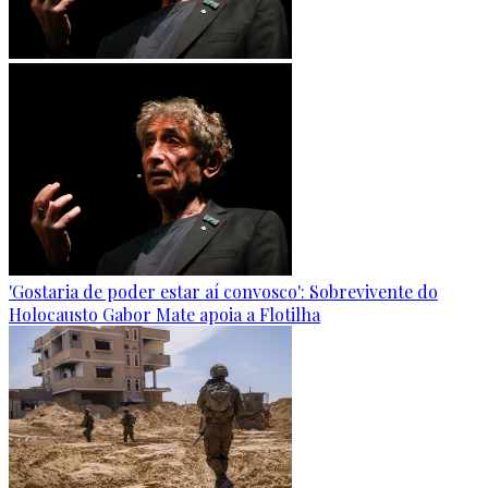
'Gostaria de poder estar aí convosco': Sobrevivente do
Holocausto Gabor Mate apoia a Flotilha