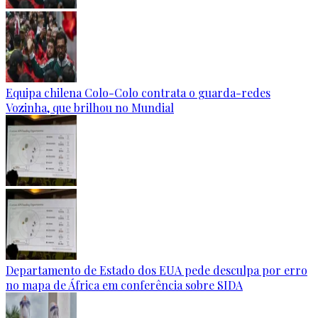
Equipa chilena Colo-Colo contrata o guarda-redes
Vozinha, que brilhou no Mundial
Departamento de Estado dos EUA pede desculpa por erro
no mapa de África em conferência sobre SIDA