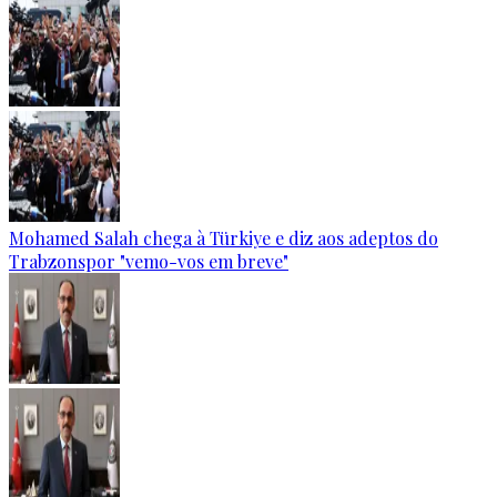
Mohamed Salah chega à Türkiye e diz aos adeptos do
Trabzonspor "vemo-vos em breve"