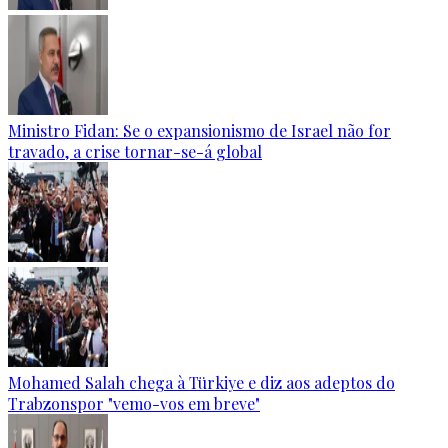
Ministro Fidan: Se o expansionismo de Israel não for
travado, a crise tornar-se-á global
Mohamed Salah chega à Türkiye e diz aos adeptos do
Trabzonspor "vemo-vos em breve"