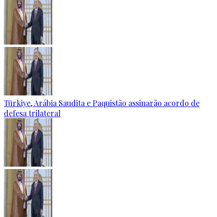
Türkiye, Arábia Saudita e Paquistão assinarão acordo de
defesa trilateral