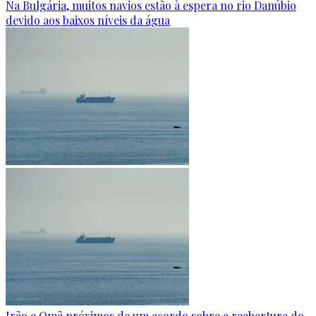
Na Bulgária, muitos navios estão à espera no rio Danúbio
devido aos baixos níveis da água
Irão e Omã próximos de um acordo sobre a reabertura do