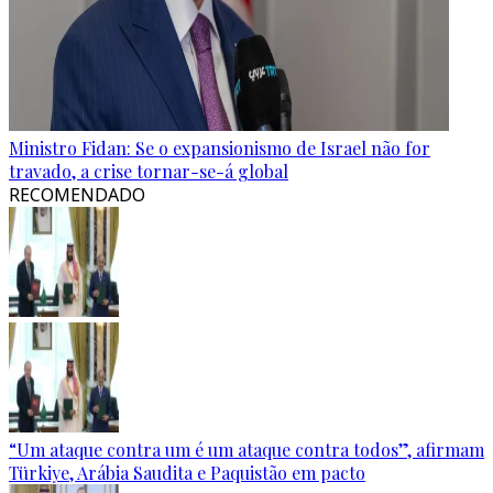
Ministro Fidan: Se o expansionismo de Israel não for
travado, a crise tornar-se-á global
RECOMENDADO
“Um ataque contra um é um ataque contra todos”, afirmam
Türkiye, Arábia Saudita e Paquistão em pacto