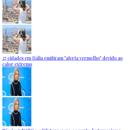
27 cidades em Itália emitiram "alerta vermelho" devido ao
calor extremo