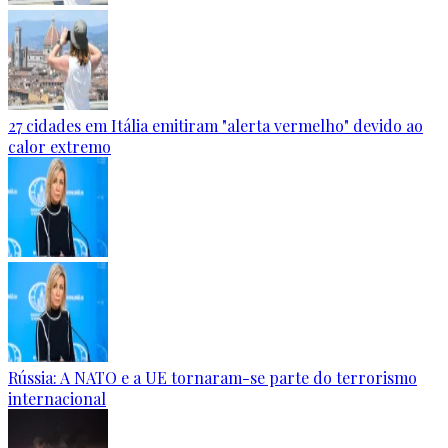
27 cidades em Itália emitiram "alerta vermelho" devido ao
calor extremo
Rússia: A NATO e a UE tornaram-se parte do terrorismo
internacional