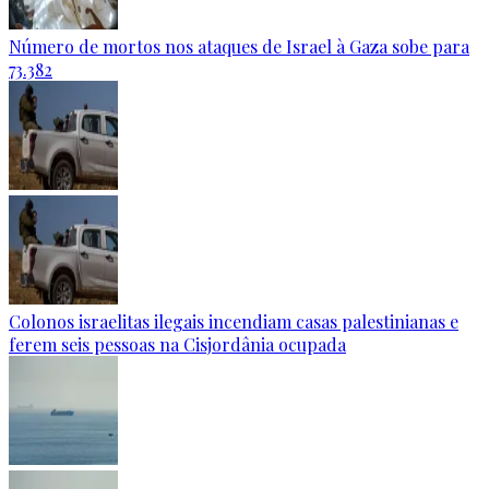
Número de mortos nos ataques de Israel à Gaza sobe para
73.382
Colonos israelitas ilegais incendiam casas palestinianas e
ferem seis pessoas na Cisjordânia ocupada