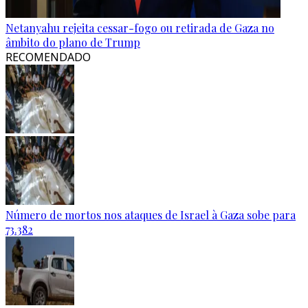
Netanyahu rejeita cessar-fogo ou retirada de Gaza no
âmbito do plano de Trump
RECOMENDADO
Número de mortos nos ataques de Israel à Gaza sobe para
73.382