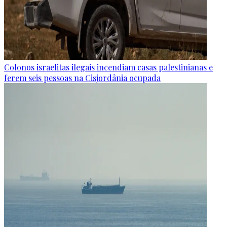
Colonos israelitas ilegais incendiam casas palestinianas e
ferem seis pessoas na Cisjordânia ocupada