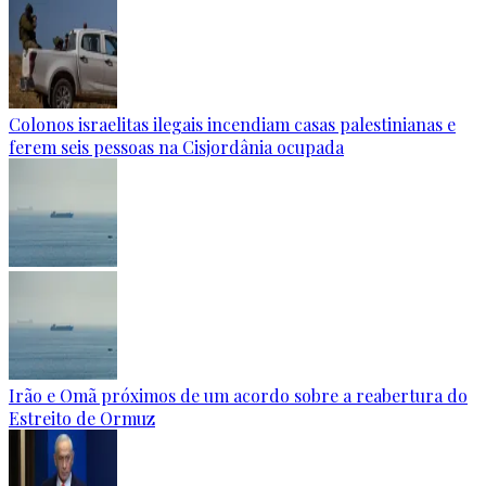
Colonos israelitas ilegais incendiam casas palestinianas e
ferem seis pessoas na Cisjordânia ocupada
Irão e Omã próximos de um acordo sobre a reabertura do
Estreito de Ormuz