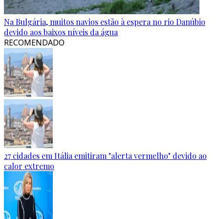
Na Bulgária, muitos navios estão à espera no rio Danúbio
devido aos baixos níveis da água
RECOMENDADO
27 cidades em Itália emitiram "alerta vermelho" devido ao
calor extremo