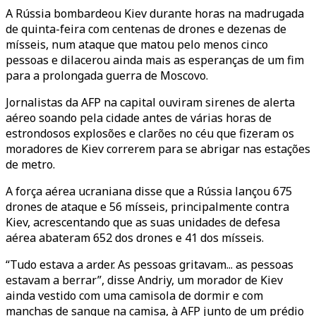
A Rússia bombardeou Kiev durante horas na madrugada
de quinta-feira com centenas de drones e dezenas de
mísseis, num ataque que matou pelo menos cinco
pessoas e dilacerou ainda mais as esperanças de um fim
para a prolongada guerra de Moscovo.
Jornalistas da AFP na capital ouviram sirenes de alerta
aéreo soando pela cidade antes de várias horas de
estrondosos explosões e clarões no céu que fizeram os
moradores de Kiev correrem para se abrigar nas estações
de metro.
A força aérea ucraniana disse que a Rússia lançou 675
drones de ataque e 56 mísseis, principalmente contra
Kiev, acrescentando que as suas unidades de defesa
aérea abateram 652 dos drones e 41 dos mísseis.
“Tudo estava a arder. As pessoas gritavam... as pessoas
estavam a berrar”, disse Andriy, um morador de Kiev
ainda vestido com uma camisola de dormir e com
manchas de sangue na camisa, à AFP junto de um prédio