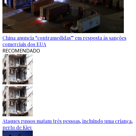
China anuncia “contramedidas” em resposta às sanções
comerciais dos EUA
RECOMENDADO
Ataques russos matam três pessoas, incluindo uma criança,
perto de Kiev