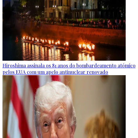
Hiroshima assinala os 81 anos do bombardeamento atómico
pelos EUA com um apelo antinuclear renovado