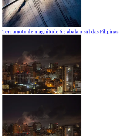
Terramoto de magnitude 6.3 abala o sul das Filipinas