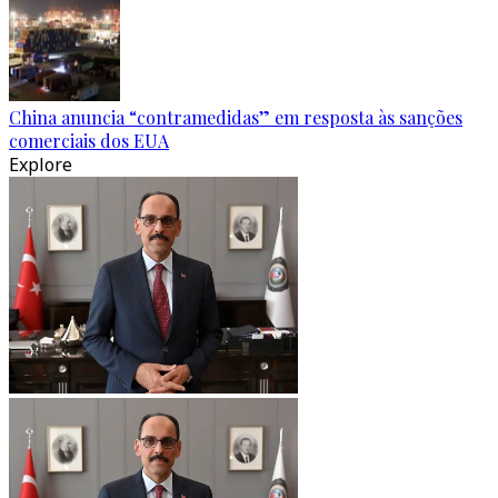
China anuncia “contramedidas” em resposta às sanções
comerciais dos EUA
Explore