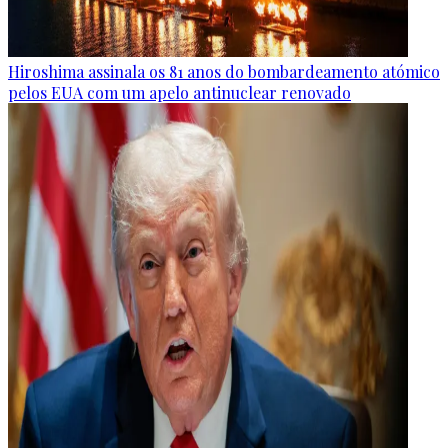
Hiroshima assinala os 81 anos do bombardeamento atómico
pelos EUA com um apelo antinuclear renovado