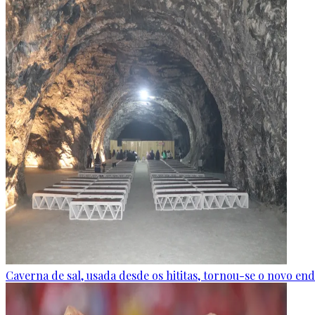
Caverna de sal, usada desde os hititas, tornou-se o novo end