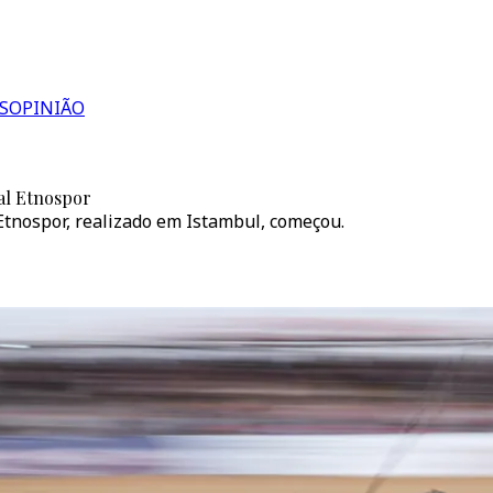
S
OPINIÃO
ral Etnospor
 Etnospor, realizado em Istambul, começou.