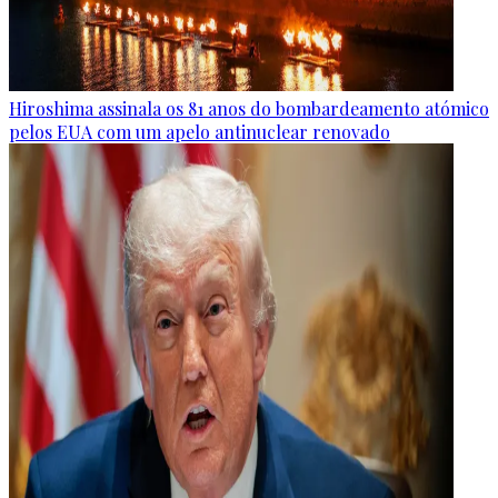
Hiroshima assinala os 81 anos do bombardeamento atómico
pelos EUA com um apelo antinuclear renovado