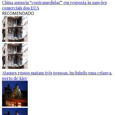
China anuncia “contramedidas” em resposta às sanções
comerciais dos EUA
RECOMENDADO
Ataques russos matam três pessoas, incluindo uma criança,
perto de Kiev