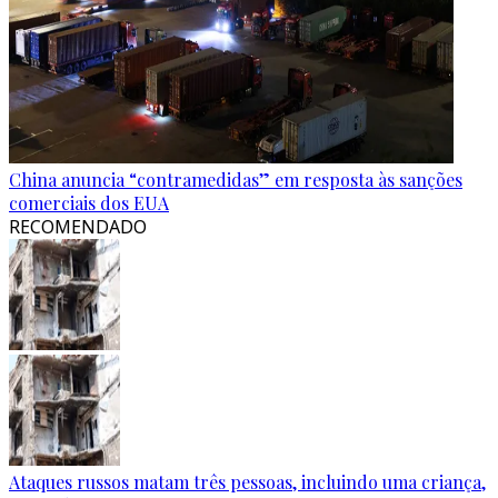
China anuncia “contramedidas” em resposta às sanções
comerciais dos EUA
RECOMENDADO
Ataques russos matam três pessoas, incluindo uma criança,