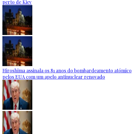
perto de Kiev
Hiroshima assinala os 81 anos do bombardeamento atómico
pelos EUA com um apelo antinuclear renovado