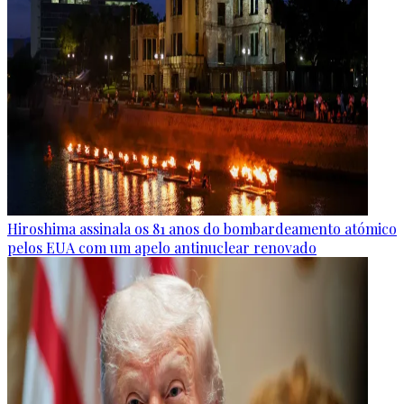
Hiroshima assinala os 81 anos do bombardeamento atómico
pelos EUA com um apelo antinuclear renovado