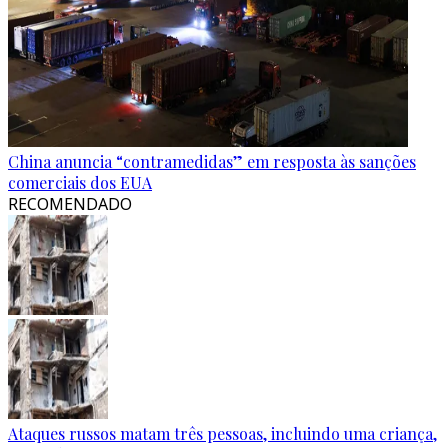
China anuncia “contramedidas” em resposta às sanções
comerciais dos EUA
RECOMENDADO
Ataques russos matam três pessoas, incluindo uma criança,