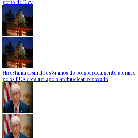
perto de Kiev
Hiroshima assinala os 81 anos do bombardeamento atómico
pelos EUA com um apelo antinuclear renovado