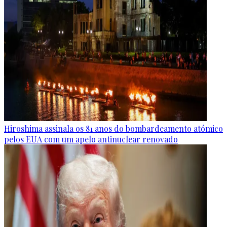
Hiroshima assinala os 81 anos do bombardeamento atómico
pelos EUA com um apelo antinuclear renovado