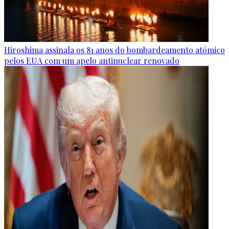
Hiroshima assinala os 81 anos do bombardeamento atómico
pelos EUA com um apelo antinuclear renovado