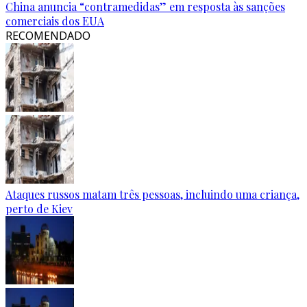
China anuncia “contramedidas” em resposta às sanções
comerciais dos EUA
RECOMENDADO
Ataques russos matam três pessoas, incluindo uma criança,
perto de Kiev