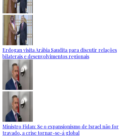
Erdogan visita Arábia Saudita para discutir relações
bilaterais e desenvolvimentos regionais
Ministro Fidan: Se o expansionismo de Israel não for
travado, a crise tornar-se-á global