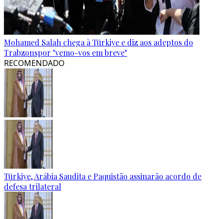
Mohamed Salah chega à Türkiye e diz aos adeptos do
Trabzonspor "vemo-vos em breve"
RECOMENDADO
Türkiye, Arábia Saudita e Paquistão assinarão acordo de
defesa trilateral