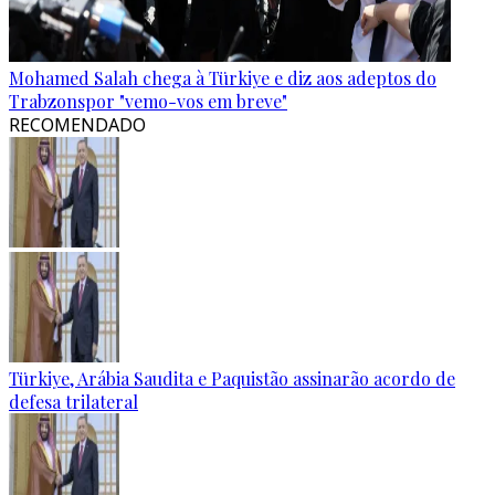
Mohamed Salah chega à Türkiye e diz aos adeptos do
Trabzonspor "vemo-vos em breve"
RECOMENDADO
Türkiye, Arábia Saudita e Paquistão assinarão acordo de
defesa trilateral