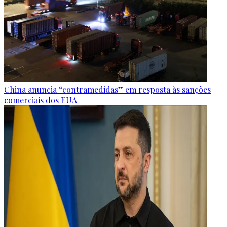
China anuncia “contramedidas” em resposta às sanções
comerciais dos EUA