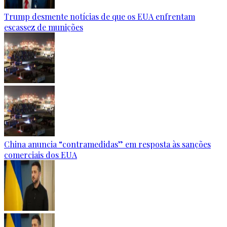
Trump desmente notícias de que os EUA enfrentam
escassez de munições
China anuncia “contramedidas” em resposta às sanções
comerciais dos EUA