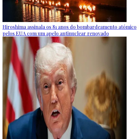
Hiroshima assinala os 81 anos do bombardeamento atómico
pelos EUA com um apelo antinuclear renovado