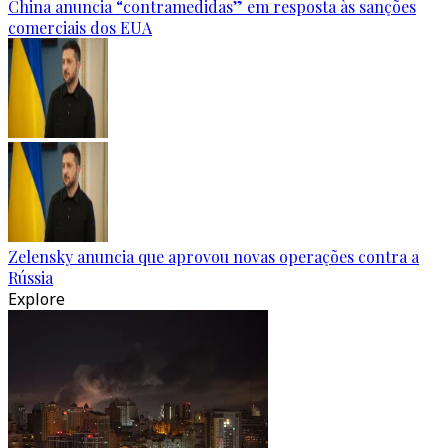
China anuncia “contramedidas” em resposta às sanções
comerciais dos EUA
Zelensky anuncia que aprovou novas operações contra a
Rússia
Explore