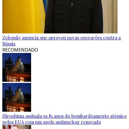
Zelensky anuncia que aprovou novas operações contra a
Rússia
RECOMENDADO
Hiroshima assinala os 81 anos do bombardeamento atómico
pelos EUA com um apelo antinuclear renovado