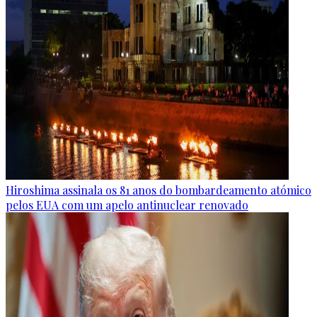
Hiroshima assinala os 81 anos do bombardeamento atómico
pelos EUA com um apelo antinuclear renovado