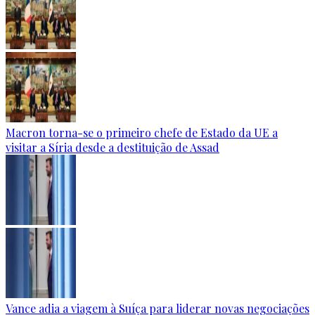
Macron torna-se o primeiro chefe de Estado da UE a
visitar a Síria desde a destituição de Assad
Vance adia a viagem à Suíça para liderar novas negociações