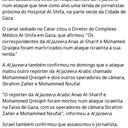
num ataque que teve como alvo uma tenda de jornalistas
próxima do Hospital Al-Shifa, na parte oeste da Cidade de
Gaza.
O canal sediado no Catar citou o Diretor do Complexo
Médico Al-Shifa em Gaza, que afirmou: "Os
correspondentes da
Al Jazeera
Anas al-Sharif e Mohamed
Qraiqea foram martirizados num ataque israelita à sua
tenda."
A
Al Jazeera
também confirmou no domingo que o ataque
matou outro repórter da
Al Jazeera Arabic
chamado
Mohammed Qreiqeh e dois outros operadores de câmara,
Ibrahim Zaher e Mohammed Noufal.
"O repórter da
Al Jazeera Arabic
Anas Al-Sharif e
Mohammed Qreiqeh foram mortos num ataque israelita
na Faixa de Gaza, com os operadores de câmara Ibrahim
Zaher e Mohammed Noufal", informou a
Al Jazeera
.
Israel também confirmou que assassinou o jornalista,