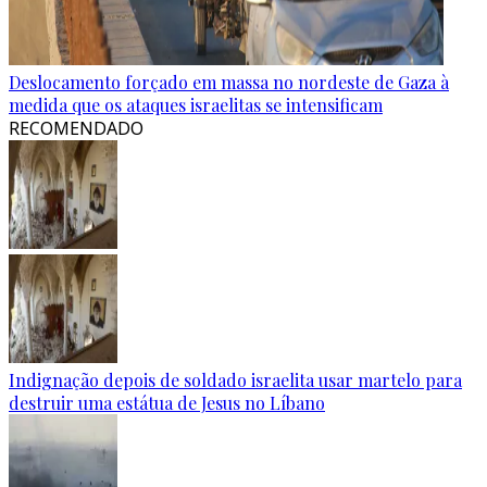
Deslocamento forçado em massa no nordeste de Gaza à
medida que os ataques israelitas se intensificam
RECOMENDADO
Indignação depois de soldado israelita usar martelo para
destruir uma estátua de Jesus no Líbano