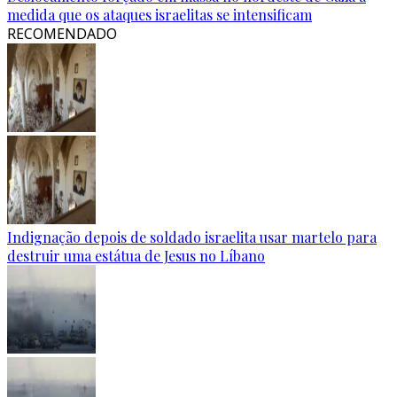
medida que os ataques israelitas se intensificam
RECOMENDADO
Indignação depois de soldado israelita usar martelo para
destruir uma estátua de Jesus no Líbano