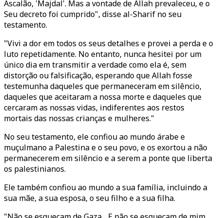
Ascalão, 'Majdal'. Mas a vontade de Allah prevaleceu, e o
Seu decreto foi cumprido", disse al-Sharif no seu
testamento.
"Vivi a dor em todos os seus detalhes e provei a perda e o
luto repetidamente. No entanto, nunca hesitei por um
único dia em transmitir a verdade como ela é, sem
distorção ou falsificação, esperando que Allah fosse
testemunha daqueles que permaneceram em silêncio,
daqueles que aceitaram a nossa morte e daqueles que
cercaram as nossas vidas, indiferentes aos restos
mortais das nossas crianças e mulheres."
No seu testamento, ele confiou ao mundo árabe e
muçulmano a Palestina e o seu povo, e os exortou a não
permanecerem em silêncio e a serem a ponte que liberta
os palestinianos.
Ele também confiou ao mundo a sua família, incluindo a
sua mãe, a sua esposa, o seu filho e a sua filha.
"Não se esqueçam de Gaza... E não se esqueçam de mim