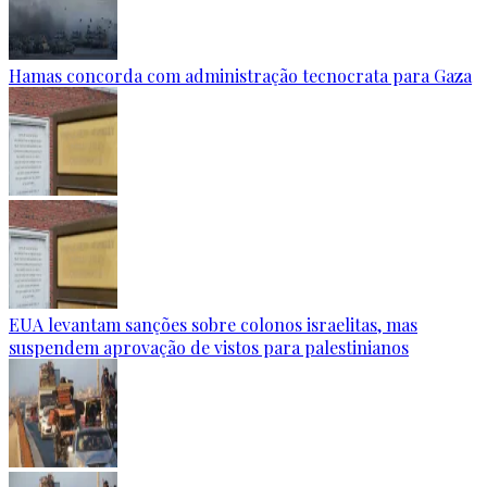
Hamas concorda com administração tecnocrata para Gaza
EUA levantam sanções sobre colonos israelitas, mas
suspendem aprovação de vistos para palestinianos