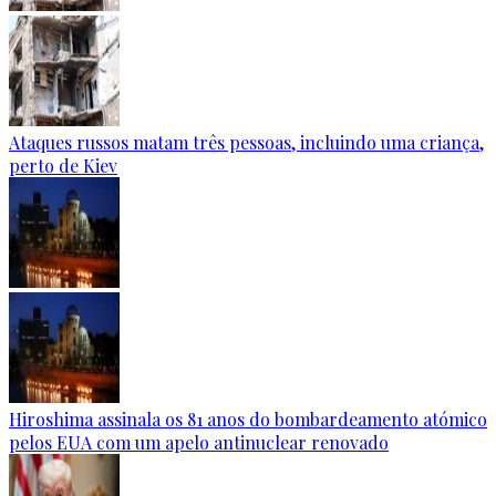
Ataques russos matam três pessoas, incluindo uma criança,
perto de Kiev
Hiroshima assinala os 81 anos do bombardeamento atómico
pelos EUA com um apelo antinuclear renovado