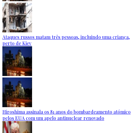
Ataques russos matam três pessoas, incluindo uma criança,
perto de Kiev
Hiroshima assinala os 81 anos do bombardeamento atómico
pelos EUA com um apelo antinuclear renovado