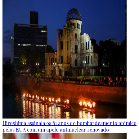
Hiroshima assinala os 81 anos do bombardeamento atómico
pelos EUA com um apelo antinuclear renovado