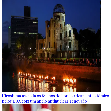
Hiroshima assinala os 81 anos do bombardeamento atómico
pelos EUA com um apelo antinuclear renovado