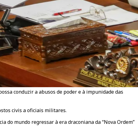
possa conduzir a abusos de poder e à impunidade das
os civis a oficiais militares.
cracia do mundo regressar à era draconiana da “Nova Ordem”