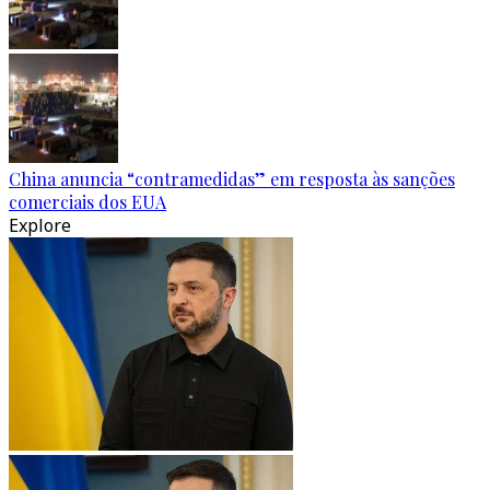
China anuncia “contramedidas” em resposta às sanções
comerciais dos EUA
Explore