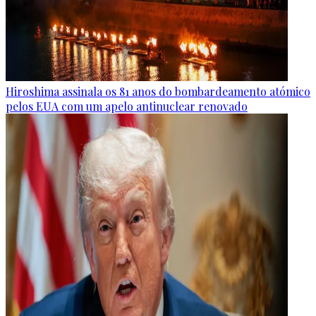
Hiroshima assinala os 81 anos do bombardeamento atómico
pelos EUA com um apelo antinuclear renovado