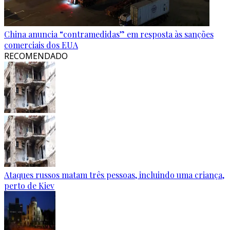
China anuncia “contramedidas” em resposta às sanções
comerciais dos EUA
RECOMENDADO
Ataques russos matam três pessoas, incluindo uma criança,
perto de Kiev