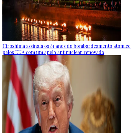
Hiroshima assinala os 81 anos do bombardeamento atómico
pelos EUA com um apelo antinuclear renovado