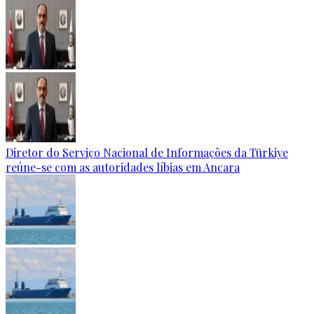
Diretor do Serviço Nacional de Informações da Türkiye
reúne-se com as autoridades líbias em Ancara