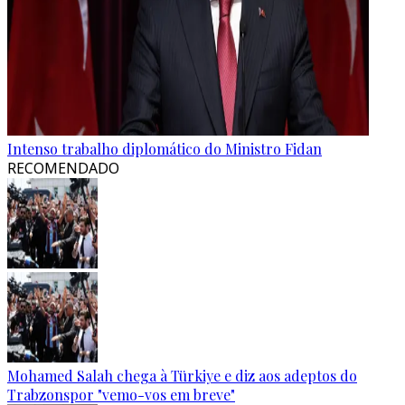
Intenso trabalho diplomático do Ministro Fidan
RECOMENDADO
Mohamed Salah chega à Türkiye e diz aos adeptos do
Trabzonspor "vemo-vos em breve"