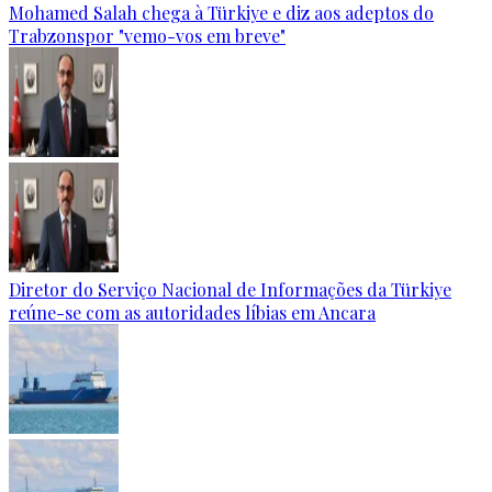
Mohamed Salah chega à Türkiye e diz aos adeptos do
Trabzonspor "vemo-vos em breve"
Diretor do Serviço Nacional de Informações da Türkiye
reúne-se com as autoridades líbias em Ancara